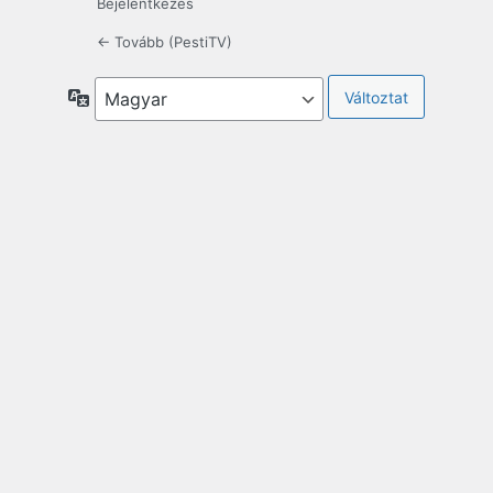
Bejelentkezés
← Tovább (PestiTV)
Nyelv