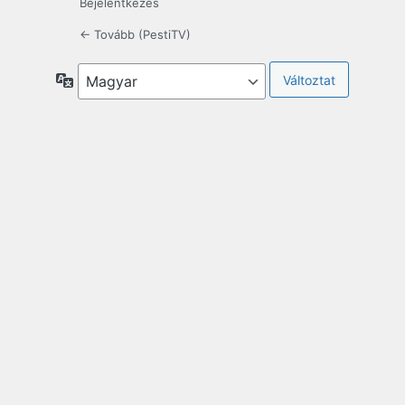
Bejelentkezés
← Tovább (PestiTV)
Nyelv