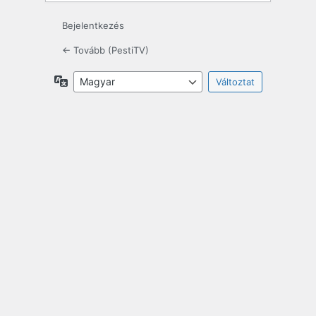
Bejelentkezés
← Tovább (PestiTV)
Nyelv