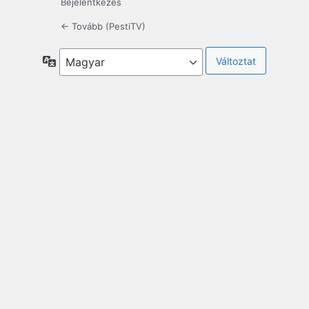
Bejelentkezés
← Tovább (PestiTV)
Nyelv