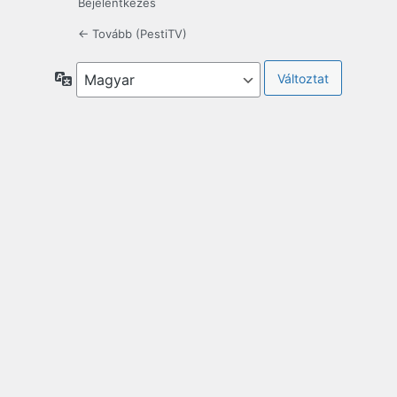
Bejelentkezés
← Tovább (PestiTV)
Nyelv