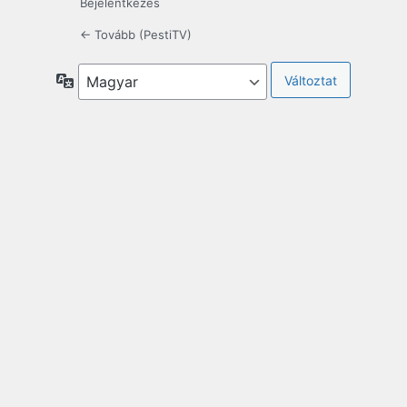
Bejelentkezés
← Tovább (PestiTV)
Nyelv