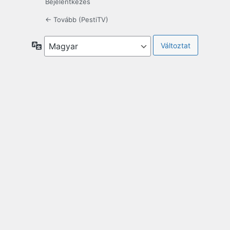
Bejelentkezés
← Tovább (PestiTV)
Nyelv