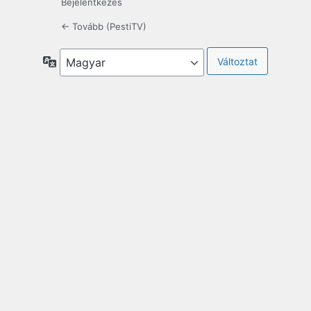
Bejelentkezés
← Tovább (PestiTV)
Nyelv