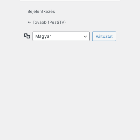
Bejelentkezés
← Tovább (PestiTV)
Nyelv